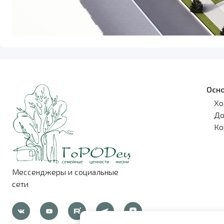
Осн
Хо
До
Ко
Мессенджеры и социальные
сети