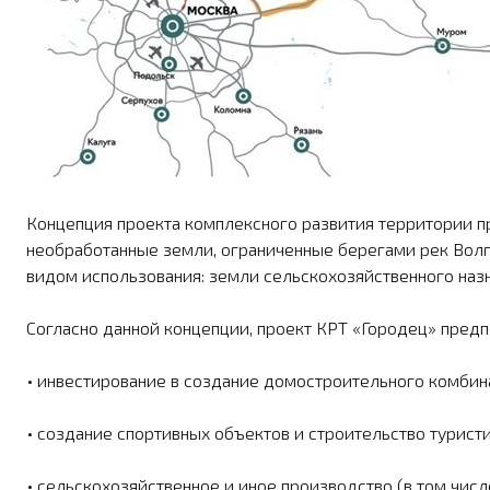
Концепция проекта комплексного развития территории п
необработанные земли, ограниченные берегами рек Волга
видом использования: земли сельско­хозяйственного наз
Согласно данной концепции, проект КРТ «Городец» предп
• инвестирование в создание до­мостроительного комбина
• создание спортивных объек­тов и строительство турист
• сельскохозяйственное и иное производство (в том чи