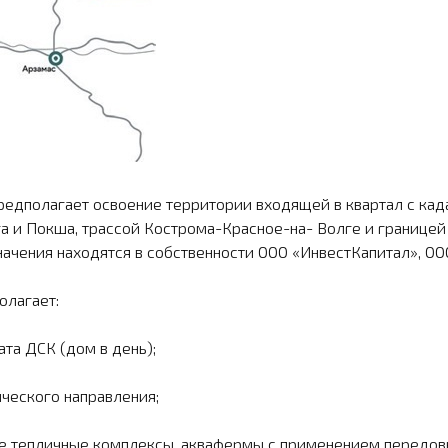
редполагает ос­воение территории входящей в квартал с ка
 и Покша, трассой Кострома-Красное-на- Волге и границей 
начения находятся в собственности ООО «ИнвестКапитал», ОО
олагает:
та ДСК (дом в день);
ического направления;
сле тепличные комплексы, аквафермы с применением передов