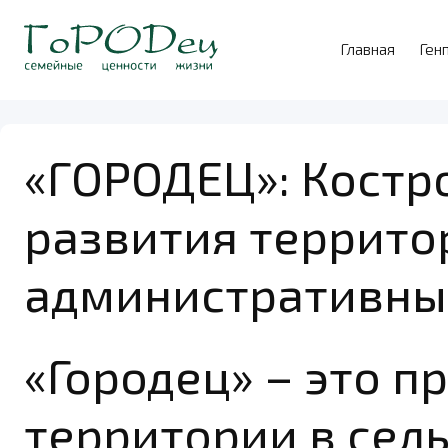
Главная
Ген
«ГОРОДЕЦ»: Костр
развития террито
административны
«Городец» – это п
территории в сел