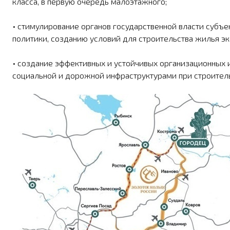
класса, в первую очередь малоэтажного;
• стимулирование органов государ­ственной власти суб
политики, созда­нию условий для строительства жилья э
• создание эффективных и устойчи­вых организационных
социальной и дорожной инфраструктурами при строител