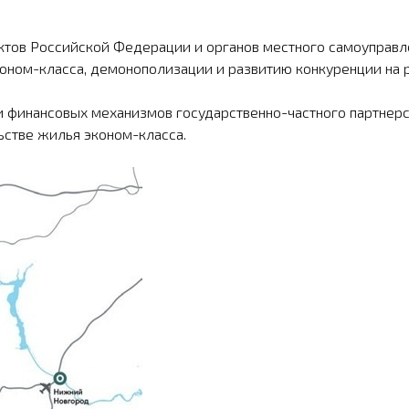
ъектов Российской Федерации и органов местного само­упра
коном-класса, демонополизации и развитию конкуренции на 
 и финансовых механизмов государственно-частного партнер
ьстве жилья эконом-класса.