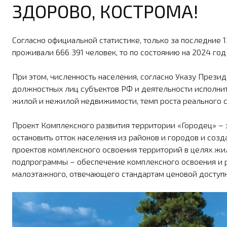
ЗДОРОВО, КОСТРОМА!
Согласно официальной статистике, только за последние 13
проживали 666 391 человек, то по состоянию на 2024 год
При этом, численность населения, согласно Указу Прези
должностных лиц субъектов РФ и деятельности испол­ните
жилой и нежилой недвижимости, темп роста реального с
Проект Комплексного развития территории «Городец» – эт
остановить от­ток населения из районов и городов и соз
проектов комплексного освоения территорий в целях жил
подпрограммы – обеспечение комплексного освоения и р
малоэтажного, отвечающего стандартам ценовой доступно