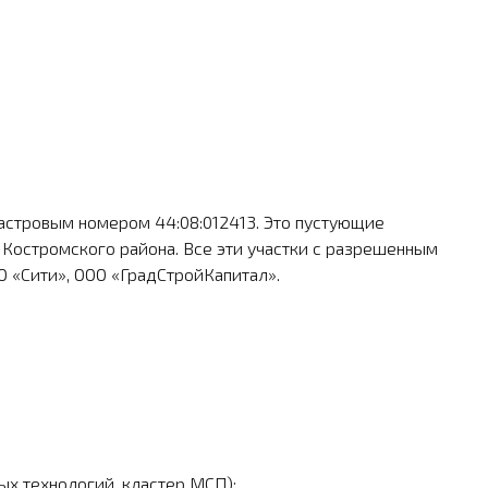
дастровым номером 44:08:012413. Это пустующие
Костромского рай­она. Все эти участки с разрешенным
О «Сити», ООО «ГрадСтройКапитал».
ых технологий, кластер МСП);