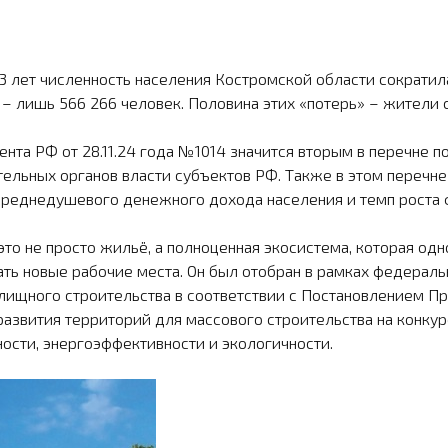
 лет числен­ность населения Костромской области сократилас
 – лишь 566 266 человек. Полови­на этих «потерь» – жители 
дента РФ от 28.11.24 года №1014 значится вторым в перечне
льных органов власти субъектов РФ. Также в этом перечне е
реднедушевого денежного дохода населения и темп роста ф
о не про­сто жильё, а полноценная экосистема, которая одн
дать новые рабочие места. Он был отобран в рамках федерал
ищ­ного строительства в соответствии с Постановлением Пр
азвития территорий для массового строительства на конкур
сти, энергоэффек­тивности и экологичности.