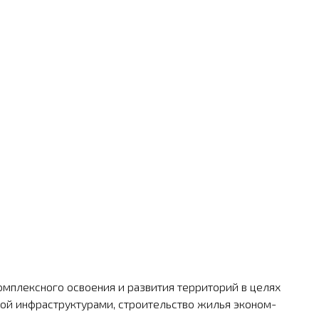
мплексного освоения и раз­вития территорий в целях
й инфраструктурами, строительство жи­лья эконом-