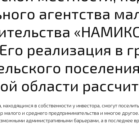
ного агентства ма
ительства «НАМИКС
 Его реализация в 
ельского поселения
й области рассчита
, находящих­ся в собственности у инвестора, смогут поселитьс
ер малого и среднего предпринимательства и многое другое.
евозмож­ными административными барьерами, а в последнее в