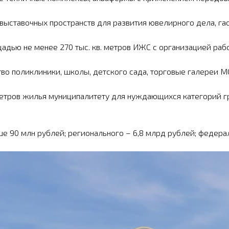
 выставочных пространств для развития ювелирного дела, га
дью не менее 270 тыс. кв. метров ИЖС с организацией рабо
во поликли­ники, школы, детского сада, торговые галереи М
тров жилья муниципалитету для нуждающихся кате­горий гра
 90 млн рублей; регионального – 6,8 млрд рублей; федерал