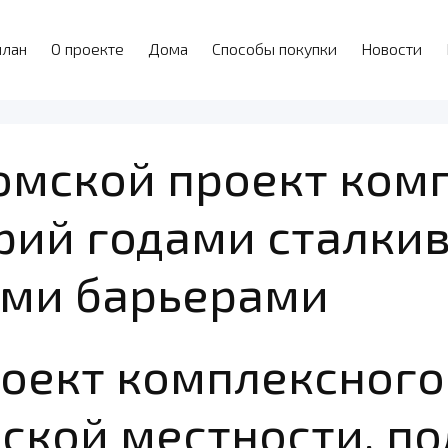
план
О проекте
Дома
Способы покупки
Новости
омской проект ком
рий годами сталкив
ми барьерами
роект комплексного
ьской местности, п