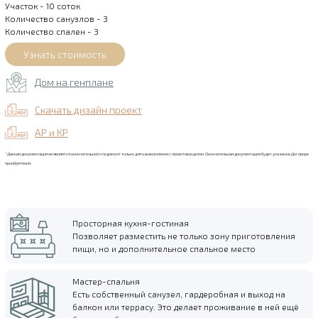
Участок - 10 соток
Количество санузлов - 3
Количество спален - 3
Дом на генплане
Скачать дизайн проект
АР и КР
*Данная документация не является окончательной и подлежит только для ознакомления с проектов в целом. Окончательная документация будет указана в Договоре
приобретения.
Просторная кухня-гостиная
Позволяет разместить не только зону приготовления
пищи, но и дополнительное спальное место
Мастер-спальня
Есть собственный санузел, гардеробная и выход на
балкон или террасу. Это делает проживание в ней ещё