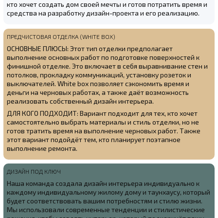
кто хочет создать дом своей мечты и готов потратить время и
средства на разработку дизайн-проекта и его реализацию.
ПРЕДЧИСТОВАЯ ОТДЕЛКА (WHITE BOX)
ОСНОВНЫЕ ПЛЮСЫ: Этот тип отделки предполагает
выполнение основных работ по подготовке поверхностей к
финишной отделке. Это включает в себя выравнивание стен и
потолков, прокладку коммуникаций, установку розеток и
выключателей. White box позволяет сэкономить время и
деньги на черновых работах, а также даёт возможность
реализовать собственный дизайн интерьера.
ДЛЯ КОГО ПОДХОДИТ: Вариант подходит для тех, кто хочет
самостоятельно выбрать материалы и стиль отделки, но не
готов тратить время на выполнение черновых работ. Также
этот вариант подойдёт тем, кто планирует поэтапное
выполнение ремонта.
ДИЗАЙН ПОД КЛЮЧ
Наша команда создала
дизайн интерьера индивидуально к
каждому индивидуальному жилому дому и таунхаусу, который
будет соответствовать вашим потребностям и стилю жизни.
Мы использовали современные тенденции и стилистические