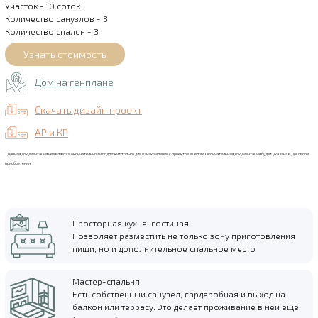
Участок - 10 соток
Количество санузлов - 3
Количество спален - 3
Дом на генплане
Скачать дизайн проект
АР и КР
*Данная документация не является окончательной и подлежит только для ознакомления с проектов в целом. Окончательная документация будет указана в Договоре
приобретения.
Просторная кухня-гостиная
Позволяет разместить не только зону приготовления
пищи, но и дополнительное спальное место
Мастер-спальня
Есть собственный санузел, гардеробная и выход на
балкон или террасу. Это делает проживание в ней ещё