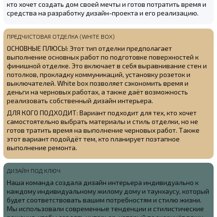
кто хочет создать дом своей мечты и готов потратить время и
средства на разработку дизайн-проекта и его реализацию.
ПРЕДЧИСТОВАЯ ОТДЕЛКА (WHITE BOX)
ОСНОВНЫЕ ПЛЮСЫ: Этот тип отделки предполагает
выполнение основных работ по подготовке поверхностей к
финишной отделке. Это включает в себя выравнивание стен и
потолков, прокладку коммуникаций, установку розеток и
выключателей. White box позволяет сэкономить время и
деньги на черновых работах, а также даёт возможность
реализовать собственный дизайн интерьера.
ДЛЯ КОГО ПОДХОДИТ: Вариант подходит для тех, кто хочет
самостоятельно выбрать материалы и стиль отделки, но не
готов тратить время на выполнение черновых работ. Также
этот вариант подойдёт тем, кто планирует поэтапное
выполнение ремонта.
ДИЗАЙН ПОД КЛЮЧ
Наша команда создала
дизайн интерьера индивидуально к
каждому индивидуальному жилому дому и таунхаусу, который
будет соответствовать вашим потребностям и стилю жизни.
Мы использовали современные тенденции и стилистические