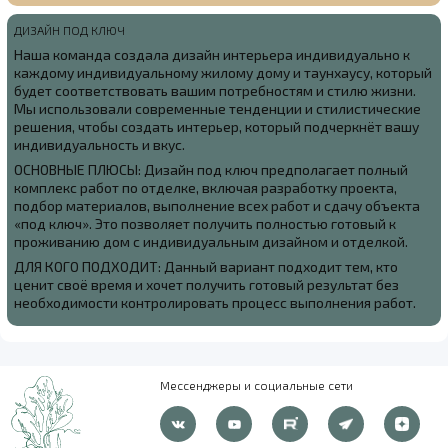
ДИЗАЙН ПОД КЛЮЧ
Наша команда создала
дизайн интерьера индивидуально к
каждому индивидуальному жилому дому и таунхаусу, который
будет соответствовать вашим потребностям и стилю жизни.
Мы использовали современные тенденции и стилистические
решения, чтобы создать интерьер, который подчеркнёт вашу
индивидуальность и вкус.
ОСНОВНЫЕ ПЛЮСЫ: Дизайн под ключ предполагает полный
комплекс работ по отделке, включая разработку проекта,
подбор материалов, выполнение всех работ и сдачу объекта
«под ключ». Это позволяет получить полностью готовый к
проживанию дом с индивидуальным дизайном и отделкой.
ДЛЯ КОГО ПОДХОДИТ: Данный вариант подходит тем, кто
ценит своё время и хочет получить готовый результат без
необходимости контролировать процесс выполнения работ.
Мессенджеры и социальные сети