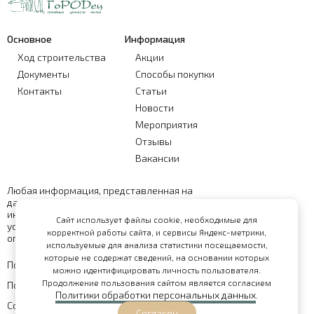
Основное
Информация
Ход строительства
Акции
Документы
Способы покупки
Контакты
Статьи
Новости
Мероприятия
Отзывы
Вакансии
Любая информация, представленная на
данном сайте, носит исключительно
информационный характер и ни при каких
Сайт использует файлы cookie, необходимые для
условиях не является публичной офертой,
корректной работы сайта, и сервисы Яндекс-метрики,
определяемой положениями статьи 437 ГК РФ
используемые для анализа статистики посещаемости,
которые не содержат сведений, на основании которых
Политика обработки персональных данных
можно идентифицировать личность пользователя.
Продолжение пользования сайтом является согласием
Политика конфиденциальности
Политики обработки персональных данных
.
Согласие на обработку персональных данных
Согласен