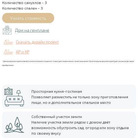
Количество санузлов - 3
Количество спален - 3
Дом на генплане
Скачать дизайн проект
АР и КР
*Данная документация не является окончательной и подлежит только для ознакомления с проектов в целом. Окончательная документация будет указана в Договоре
приобретения.
Просторная кухня-гостиная
Позволяет разместить не только зону приготовления
пищи, но и дополнительное спальное место
Собственный участок земли
Наличие участка земли рядом с домом даёт
возможность обустроить сад, огород или зону отдыха
по своему вкусу