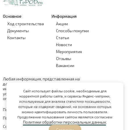
Основное
Информация
Ход строительства
Акции
Документы
Способы покупки
Контакты
Статьи
Новости
Мероприятия
Отзывы
Вакансии
Любая информация, представленная на
данном сайте, носит исключительно
информационный характер и ни при каких
Сайт использует файлы cookie, необходимые для
условиях не является публичной офертой,
корректной работы сайта, и сервисы Яндекс-метрики,
определяемой положениями статьи 437 ГК РФ
используемые для анализа статистики посещаемости,
которые не содержат сведений, на основании которых
Политика обработки персональных данных
можно идентифицировать личность пользователя.
Продолжение пользования сайтом является согласием
Политика конфиденциальности
Политики обработки персональных данных
.
Согласие на обработку персональных данных
Согласен