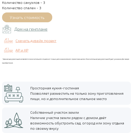
Количество санузлов - 3
Количество спален - 3
Дом на генплане
Скачать дизайн проект
АР и КР
*Данная документация не является окончательной и подлежит только для ознакомления с проектов в целом. Окончательная документация будет указана в Договоре
приобретения.
Просторная кухня-гостиная
Позволяет разместить не только зону приготовления
пищи, но и дополнительное спальное место
Собственный участок земли
Наличие участка земли рядом с домом даёт
возможность обустроить сад, огород или зону отдыха
по своему вкусу