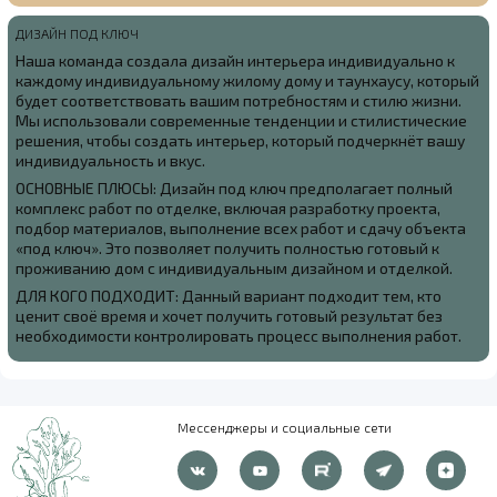
ДИЗАЙН ПОД КЛЮЧ
Наша команда создала
дизайн интерьера индивидуально к
каждому индивидуальному жилому дому и таунхаусу, который
будет соответствовать вашим потребностям и стилю жизни.
Мы использовали современные тенденции и стилистические
решения, чтобы создать интерьер, который подчеркнёт вашу
индивидуальность и вкус.
ОСНОВНЫЕ ПЛЮСЫ: Дизайн под ключ предполагает полный
комплекс работ по отделке, включая разработку проекта,
подбор материалов, выполнение всех работ и сдачу объекта
«под ключ». Это позволяет получить полностью готовый к
проживанию дом с индивидуальным дизайном и отделкой.
ДЛЯ КОГО ПОДХОДИТ: Данный вариант подходит тем, кто
ценит своё время и хочет получить готовый результат без
необходимости контролировать процесс выполнения работ.
Мессенджеры и социальные сети