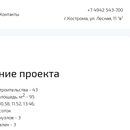
+7 4942 543-700
Контакты
г.Кострома, ул. Лесная, 11 “в”
ние проекта
троительства - 43
2
площадь, м
- 95
10.58, 11.52, 13.46,
 соток
нузлов - 3
ален - 3