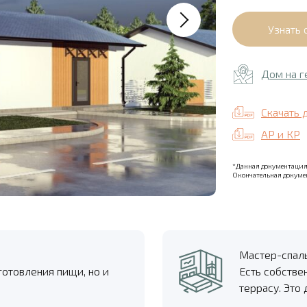
Дом на г
Скачать 
АР и КР
*Данная документация 
Окончательная докумен
Мастер-спал
готовления пищи, но и
Есть собстве
террасу. Это