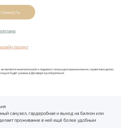
енплане
дизайн проект
не является окончательной и подлежит только для ознакомления с проектов в целом.
тация будет указана в Договоре приобретения.
ьня
нный санузел, гардеробная и выход на балкон или
 делает проживание в ней ещё более удобным