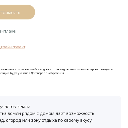
енплане
дизайн проект
не является окончательной и подлежит только для ознакомления с проектов в целом.
тация будет указана в Договоре приобретения.
участок земли
тка земли рядом с домом даёт возможность
ад, огород или зону отдыха по своему вкусу.