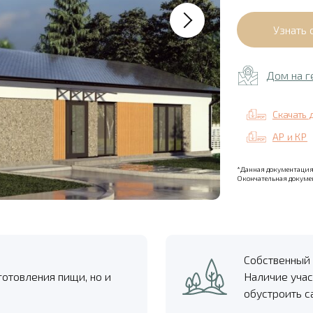
Дом на г
Скачать 
АР и КР
*Данная документация 
Окончательная докумен
Собственный 
готовления пищи, но и
Наличие учас
обустроить с