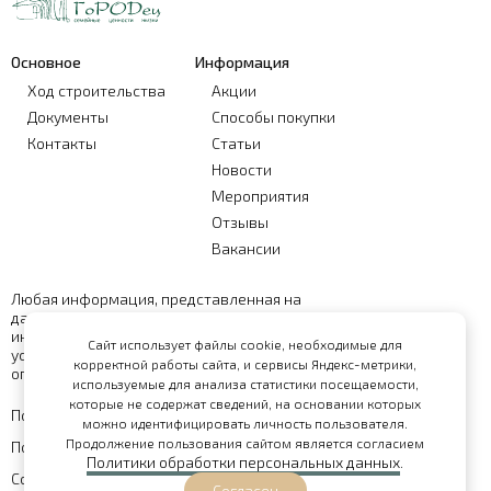
Основное
Информация
Ход строительства
Акции
Документы
Способы покупки
Контакты
Статьи
Новости
Мероприятия
Отзывы
Вакансии
Любая информация, представленная на
данном сайте, носит исключительно
информационный характер и ни при каких
Сайт использует файлы cookie, необходимые для
условиях не является публичной офертой,
корректной работы сайта, и сервисы Яндекс-метрики,
определяемой положениями статьи 437 ГК РФ
используемые для анализа статистики посещаемости,
которые не содержат сведений, на основании которых
Политика обработки персональных данных
можно идентифицировать личность пользователя.
Продолжение пользования сайтом является согласием
Политика конфиденциальности
Политики обработки персональных данных
.
Согласие на обработку персональных данных
Согласен