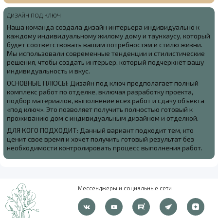
ДИЗАЙН ПОД КЛЮЧ
Наша команда создала
дизайн интерьера индивидуально к
каждому индивидуальному жилому дому и таунхаусу, который
будет соответствовать вашим потребностям и стилю жизни.
Мы использовали современные тенденции и стилистические
решения, чтобы создать интерьер, который подчеркнёт вашу
индивидуальность и вкус.
ОСНОВНЫЕ ПЛЮСЫ: Дизайн под ключ предполагает полный
комплекс работ по отделке, включая разработку проекта,
подбор материалов, выполнение всех работ и сдачу объекта
«под ключ». Это позволяет получить полностью готовый к
проживанию дом с индивидуальным дизайном и отделкой.
ДЛЯ КОГО ПОДХОДИТ: Данный вариант подходит тем, кто
ценит своё время и хочет получить готовый результат без
необходимости контролировать процесс выполнения работ.
Мессенджеры и социальные сети