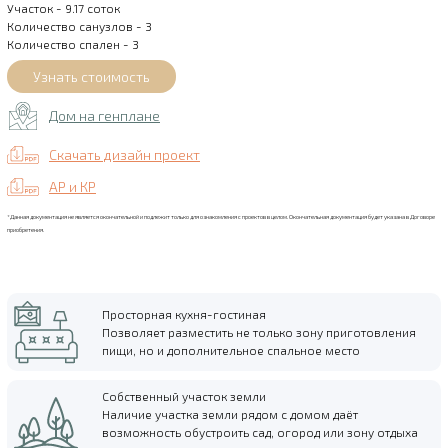
Участок - 9.17 соток
Количество санузлов - 3
Количество спален - 3
Дом на генплане
Скачать дизайн проект
АР и КР
*Данная документация не является окончательной и подлежит только для ознакомления с проектов в целом. Окончательная документация будет указана в Договоре
приобретения.
Просторная кухня-гостиная
Позволяет разместить не только зону приготовления
пищи, но и дополнительное спальное место
Собственный участок земли
Наличие участка земли рядом с домом даёт
возможность обустроить сад, огород или зону отдыха