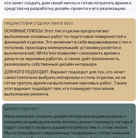
кто хочет создать дом своей мечты и готов потратить время и
средства на разработку дизайн-проекта и его реализацию.
ПРЕДЧИСТОВАЯ ОТДЕЛКА (WHITE BOX)
ОСНОВНЫЕ ПЛЮСЫ: Этот тип отделки предполагает
выполнение основных работ по подготовке поверхностей к
финишной отделке. Это включает в себя выравнивание стен и
потолков, прокладку коммуникаций, установку розеток и
выключателей. White box позволяет сэкономить время и
деньги на черновых работах, а также даёт возможность
реализовать собственный дизайн интерьера.
ДЛЯ КОГО ПОДХОДИТ: Вариант подходит для тех, кто хочет
самостоятельно выбрать материалы и стиль отделки, но не
готов тратить время на выполнение черновых работ. Также
этот вариант подойдёт тем, кто планирует поэтапное
выполнение ремонта.
ДИЗАЙН ПОД КЛЮЧ
Наша команда создала
дизайн интерьера индивидуально к
каждому индивидуальному жилому дому и таунхаусу, который
будет соответствовать вашим потребностям и стилю жизни.
Мы использовали современные тенденции и стилистические