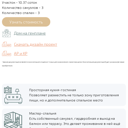
Участок - 10.37 соток
Количество санузлов - 3
Количество спален - 3
Дом на генплане
Скачать дизайн проект
АР и КР
*Данная документация не является окончательной и подлежит только для ознакомления с проектов в целом. Окончательная документация будет указана в Договоре
приобретения.
Просторная кухня-гостиная
Позволяет разместить не только зону приготовления
пищи, но и дополнительное спальное место
Мастер-спальня
Есть собственный санузел, гардеробная и выход на
балкон или террасу. Это делает проживание в ней ещё