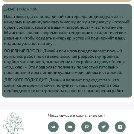
ДИЗАЙН ПОД КЛЮЧ
Наша команда создала
дизайн интерьера индивидуально к
каждому индивидуальному жилому дому и таунхаусу, который
будет соответствовать вашим потребностям и стилю жизни.
Мы использовали современные тенденции и стилистические
решения, чтобы создать интерьер, который подчеркнёт вашу
индивидуальность и вкус.
ОСНОВНЫЕ ПЛЮСЫ: Дизайн под ключ предполагает полный
комплекс работ по отделке, включая разработку проекта,
подбор материалов, выполнение всех работ и сдачу объекта
«под ключ». Это позволяет получить полностью готовый к
проживанию дом с индивидуальным дизайном и отделкой.
ДЛЯ КОГО ПОДХОДИТ: Данный вариант подходит тем, кто
ценит своё время и хочет получить готовый результат без
необходимости контролировать процесс выполнения работ.
Мессенджеры и социальные сети