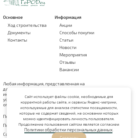
Основное
Информация
Ход строительства
Акции
Документы
Способы покупки
Контакты
Статьи
Новости
Мероприятия
Отзывы
Вакансии
Любая информация, представленная на
данном сайте, носит исключительно
информационный характер и ни при каких
Сайт использует файлы cookie, необходимые для
условиях не является публичной офертой,
корректной работы сайта, и сервисы Яндекс-метрики,
определяемой положениями статьи 437 ГК РФ
используемые для анализа статистики посещаемости,
которые не содержат сведений, на основании которых
Политика обработки персональных данных
можно идентифицировать личность пользователя.
Продолжение пользования сайтом является согласием
Политика конфиденциальности
Политики обработки персональных данных
.
Согласие на обработку персональных данных
Согласен