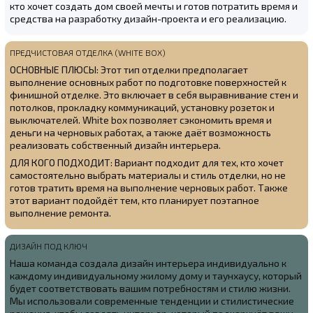
кто хочет создать дом своей мечты и готов потратить время и
средства на разработку дизайн-проекта и его реализацию.
ПРЕДЧИСТОВАЯ ОТДЕЛКА (WHITE BOX)
ОСНОВНЫЕ ПЛЮСЫ: Этот тип отделки предполагает
выполнение основных работ по подготовке поверхностей к
финишной отделке. Это включает в себя выравнивание стен и
потолков, прокладку коммуникаций, установку розеток и
выключателей. White box позволяет сэкономить время и
деньги на черновых работах, а также даёт возможность
реализовать собственный дизайн интерьера.
ДЛЯ КОГО ПОДХОДИТ: Вариант подходит для тех, кто хочет
самостоятельно выбрать материалы и стиль отделки, но не
готов тратить время на выполнение черновых работ. Также
этот вариант подойдёт тем, кто планирует поэтапное
выполнение ремонта.
ДИЗАЙН ПОД КЛЮЧ
Наша команда создала
дизайн интерьера индивидуально к
каждому индивидуальному жилому дому и таунхаусу, который
будет соответствовать вашим потребностям и стилю жизни.
Мы использовали современные тенденции и стилистические