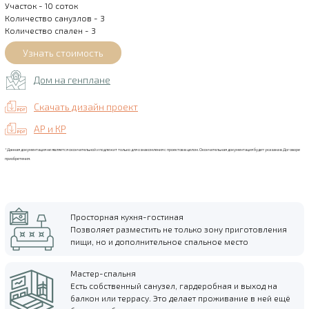
Участок - 10 соток
Количество санузлов - 3
Количество спален - 3
Дом на генплане
Скачать дизайн проект
АР и КР
*Данная документация не является окончательной и подлежит только для ознакомления с проектов в целом. Окончательная документация будет указана в Договоре
приобретения.
Просторная кухня-гостиная
Позволяет разместить не только зону приготовления
пищи, но и дополнительное спальное место
Мастер-спальня
Есть собственный санузел, гардеробная и выход на
балкон или террасу. Это делает проживание в ней ещё