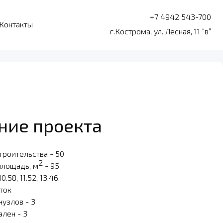
+7 4942 543-700
Контакты
г.Кострома, ул. Лесная, 11 “в”
ние проекта
троительства - 50
2
площадь, м
- 95
10.58, 11.52, 13.46,
оток
нузлов - 3
ален - 3