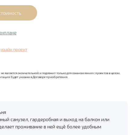
енплане
дизайн проект
не является окончательной и подлежит только для ознакомления с проектов в целом.
тация будет указана в Договоре приобретения.
ьня
нный санузел, гардеробная и выход на балкон или
 делает проживание в ней ещё более удобным