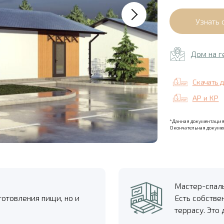
Дом на г
Скачать 
АР и КР
*Данная документация 
Окончательная докумен
Мастер-спал
готовления пищи, но и
Есть собстве
террасу. Это