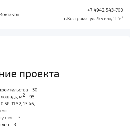
+7 4942 543-700
Контакты
г.Кострома, ул. Лесная, 11 “в”
ние проекта
троительства - 50
2
площадь, м
- 95
10.58, 11.52, 13.46,
оток
нузлов - 3
ален - 3