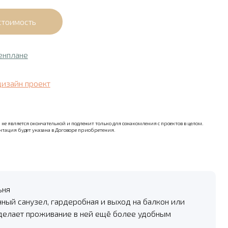
енплане
дизайн проект
не является окончательной и подлежит только для ознакомления с проектов в целом.
тация будет указана в Договоре приобретения.
ьня
нный санузел, гардеробная и выход на балкон или
 делает проживание в ней ещё более удобным