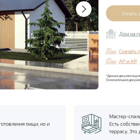
Дом на г
Скачать 
АР и КР
*Данная документация 
Окончательная докумен
Мастер-спал
готовления пищи, но и
Есть собстве
террасу. Это