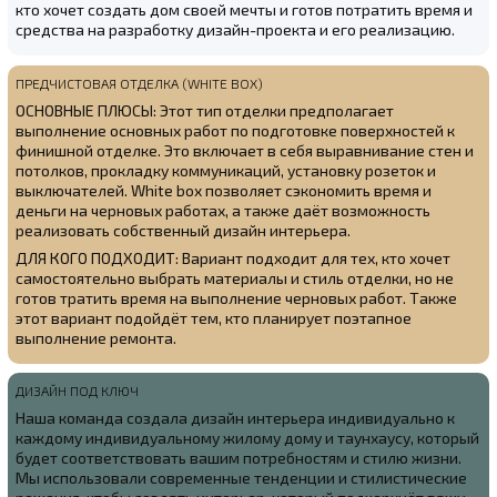
кто хочет создать дом своей мечты и готов потратить время и
средства на разработку дизайн-проекта и его реализацию.
ПРЕДЧИСТОВАЯ ОТДЕЛКА (WHITE BOX)
ОСНОВНЫЕ ПЛЮСЫ: Этот тип отделки предполагает
выполнение основных работ по подготовке поверхностей к
финишной отделке. Это включает в себя выравнивание стен и
потолков, прокладку коммуникаций, установку розеток и
выключателей. White box позволяет сэкономить время и
деньги на черновых работах, а также даёт возможность
реализовать собственный дизайн интерьера.
ДЛЯ КОГО ПОДХОДИТ: Вариант подходит для тех, кто хочет
самостоятельно выбрать материалы и стиль отделки, но не
готов тратить время на выполнение черновых работ. Также
этот вариант подойдёт тем, кто планирует поэтапное
выполнение ремонта.
ДИЗАЙН ПОД КЛЮЧ
Наша команда создала
дизайн интерьера индивидуально к
каждому индивидуальному жилому дому и таунхаусу, который
будет соответствовать вашим потребностям и стилю жизни.
Мы использовали современные тенденции и стилистические