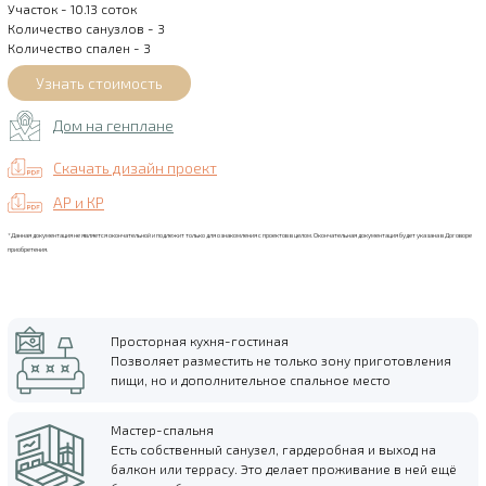
Участок - 10.13 соток
Количество санузлов - 3
Количество спален - 3
Дом на генплане
Скачать дизайн проект
АР и КР
*Данная документация не является окончательной и подлежит только для ознакомления с проектов в целом. Окончательная документация будет указана в Договоре
приобретения.
Просторная кухня-гостиная
Позволяет разместить не только зону приготовления
пищи, но и дополнительное спальное место
Мастер-спальня
Есть собственный санузел, гардеробная и выход на
балкон или террасу. Это делает проживание в ней ещё