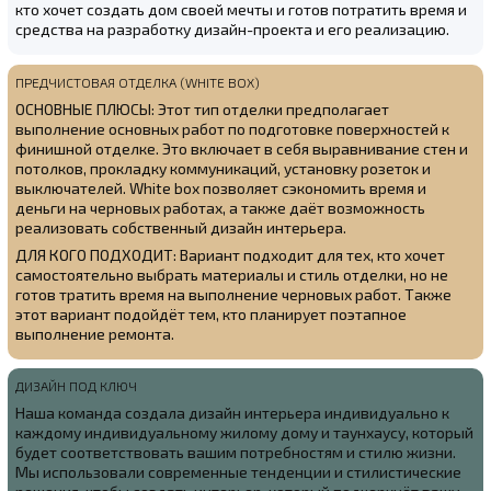
кто хочет создать дом своей мечты и готов потратить время и
средства на разработку дизайн-проекта и его реализацию.
ПРЕДЧИСТОВАЯ ОТДЕЛКА (WHITE BOX)
ОСНОВНЫЕ ПЛЮСЫ: Этот тип отделки предполагает
выполнение основных работ по подготовке поверхностей к
финишной отделке. Это включает в себя выравнивание стен и
потолков, прокладку коммуникаций, установку розеток и
выключателей. White box позволяет сэкономить время и
деньги на черновых работах, а также даёт возможность
реализовать собственный дизайн интерьера.
ДЛЯ КОГО ПОДХОДИТ: Вариант подходит для тех, кто хочет
самостоятельно выбрать материалы и стиль отделки, но не
готов тратить время на выполнение черновых работ. Также
этот вариант подойдёт тем, кто планирует поэтапное
выполнение ремонта.
ДИЗАЙН ПОД КЛЮЧ
Наша команда создала
дизайн интерьера индивидуально к
каждому индивидуальному жилому дому и таунхаусу, который
будет соответствовать вашим потребностям и стилю жизни.
Мы использовали современные тенденции и стилистические