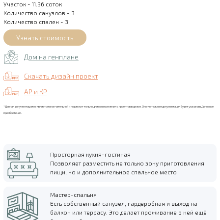
Участок - 11.36 соток
Количество санузлов - 3
Количество спален - 3
Дом на генплане
Скачать дизайн проект
АР и КР
*Данная документация не является окончательной и подлежит только для ознакомления с проектов в целом. Окончательная документация будет указана в Договоре
приобретения.
Просторная кухня-гостиная
Позволяет разместить не только зону приготовления
пищи, но и дополнительное спальное место
Мастер-спальня
Есть собственный санузел, гардеробная и выход на
балкон или террасу. Это делает проживание в ней ещё