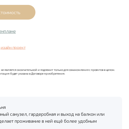
енплане
дизайн проект
не является окончательной и подлежит только для ознакомления с проектов в целом.
тация будет указана в Договоре приобретения.
ьня
нный санузел, гардеробная и выход на балкон или
 делает проживание в ней ещё более удобным