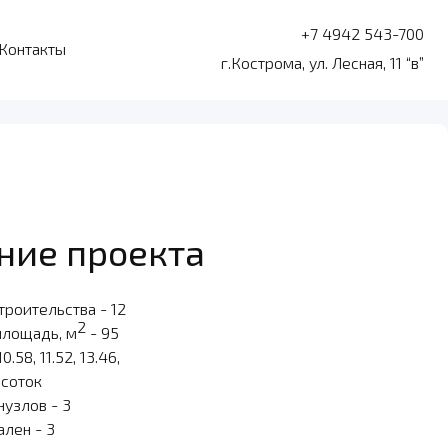
+7 4942 543-700
Контакты
г.Кострома, ул. Лесная, 11 “в”
ние проекта
троительства - 12
2
площадь, м
- 95
10.58, 11.52, 13.46,
 соток
нузлов - 3
ален - 3