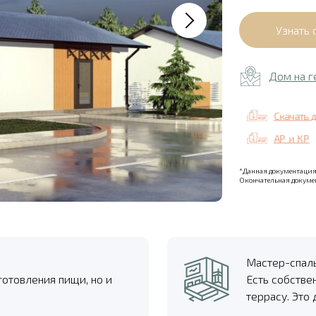
Дом на г
Скачать 
АР и КР
*Данная документация 
Окончательная докумен
Мастер-спал
готовления пищи, но и
Есть собстве
террасу. Это