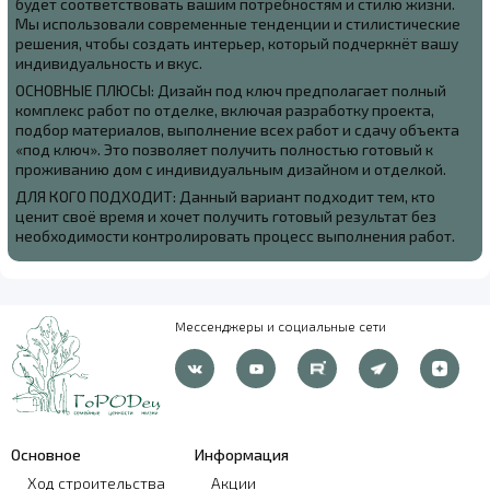
будет соответствовать вашим потребностям и стилю жизни.
Мы использовали современные тенденции и стилистические
решения, чтобы создать интерьер, который подчеркнёт вашу
индивидуальность и вкус.
ОСНОВНЫЕ ПЛЮСЫ: Дизайн под ключ предполагает полный
комплекс работ по отделке, включая разработку проекта,
подбор материалов, выполнение всех работ и сдачу объекта
«под ключ». Это позволяет получить полностью готовый к
проживанию дом с индивидуальным дизайном и отделкой.
ДЛЯ КОГО ПОДХОДИТ: Данный вариант подходит тем, кто
ценит своё время и хочет получить готовый результат без
необходимости контролировать процесс выполнения работ.
Мессенджеры и социальные сети
Основное
Информация
Ход строительства
Акции