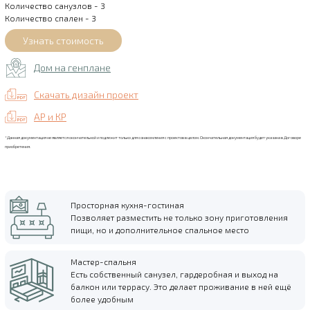
Количество санузлов - 3
Количество спален - 3
Дом на генплане
Скачать дизайн проект
АР и КР
*Данная документация не является окончательной и подлежит только для ознакомления с проектов в целом. Окончательная документация будет указана в Договоре
приобретения.
Просторная кухня-гостиная
Позволяет разместить не только зону приготовления
пищи, но и дополнительное спальное место
Мастер-спальня
Есть собственный санузел, гардеробная и выход на
балкон или террасу. Это делает проживание в ней ещё
более удобным