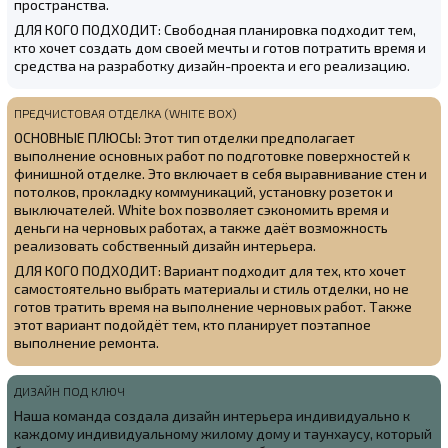
пространства.
ДЛЯ КОГО ПОДХОДИТ: Свободная планировка подходит тем,
кто хочет создать дом своей мечты и готов потратить время и
средства на разработку дизайн-проекта и его реализацию.
ПРЕДЧИСТОВАЯ ОТДЕЛКА (WHITE BOX)
ОСНОВНЫЕ ПЛЮСЫ: Этот тип отделки предполагает
выполнение основных работ по подготовке поверхностей к
финишной отделке. Это включает в себя выравнивание стен и
потолков, прокладку коммуникаций, установку розеток и
выключателей. White box позволяет сэкономить время и
деньги на черновых работах, а также даёт возможность
реализовать собственный дизайн интерьера.
ДЛЯ КОГО ПОДХОДИТ: Вариант подходит для тех, кто хочет
самостоятельно выбрать материалы и стиль отделки, но не
готов тратить время на выполнение черновых работ. Также
этот вариант подойдёт тем, кто планирует поэтапное
выполнение ремонта.
ДИЗАЙН ПОД КЛЮЧ
Наша команда создала
дизайн интерьера индивидуально к
каждому индивидуальному жилому дому и таунхаусу, который