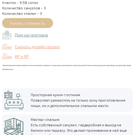
Участок - 9.58 соток
Количество санузлов - 3
Количество спален - 3
Дом на генплане
Скачать дизайн проект
АР и КР
*Данная документация не является окончательной и подлежит только для ознакомления с проектов в целом. Окончательная документация будет указана в Договоре
приобретения.
Просторная кухня-гостиная
Позволяет разместить не только зону приготовления
пищи, но и дополнительное спальное место
Мастер-спальня
Есть собственный санузел, гардеробная и выход на
балкон или террасу. Это делает проживание в ней ещё