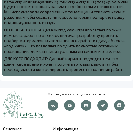
каждому индивидуальному жилому дому и таунхаусу, который
будет соответствовать вашим потребностям и стилю жизни.
Мы использовали современные тенденции и стилистические
решения, чтобы создать интерьер, который подчеркнёт вашу
индивидуальность и вкус.
ОСНОВНЫЕ ПЛЮСЫ: Дизайн под ключ предполагает полный
комплекс работ по отделке, включая разработку проекта,
подбор материалов, выполнение всех работ и сдачу объекта
«под ключ». Это позволяет получить полностью готовый к
проживанию дом с индивидуальным дизайном и отделкой.
ДЛЯ КОГО ПОДХОДИТ: Данный вариант подходит тем, кто
ценит своё время и хочет получить готовый результат без
необходимости контролировать процесс выполнения работ.
Мессенджеры и социальные сети
Основное
Информация