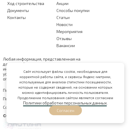
Ход строительства
Акции
Документы
Способы покупки
Контакты
Статьи
Новости
Мероприятия
Отзывы
Вакансии
Любая информация, представленная на
данном сайте, носит исключительно
информационный характер и ни при каких
Сайт использует файлы cookie, необходимые для
условиях не является публичной офертой,
корректной работы сайта, и сервисы Яндекс-метрики,
определяемой положениями статьи 437 ГК РФ
используемые для анализа статистики посещаемости,
которые не содержат сведений, на основании которых
Политика обработки персональных данных
можно идентифицировать личность пользователя.
Продолжение пользования сайтом является согласием
Политика конфиденциальности
Политики обработки персональных данных
.
Согласие на обработку персональных данных
Согласен
© 2026 - сайт поселка "Городец"