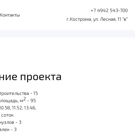
+7 4942 543-700
Контакты
г.Кострома, ул. Лесная, 11 “в”
ние проекта
троительства - 15
2
площадь, м
- 95
10.58, 11.52, 13.46,
6 соток
нузлов - 3
ален - 3