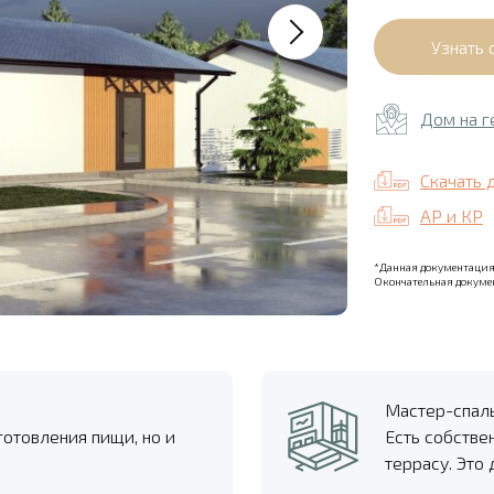
Дом на г
Скачать 
АР и КР
*Данная документация 
Окончательная докумен
Мастер-спал
готовления пищи, но и
Есть собстве
террасу. Это