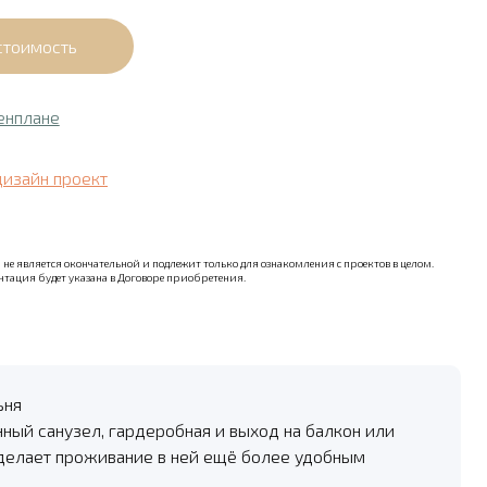
енплане
дизайн проект
не является окончательной и подлежит только для ознакомления с проектов в целом.
тация будет указана в Договоре приобретения.
ьня
нный санузел, гардеробная и выход на балкон или
 делает проживание в ней ещё более удобным