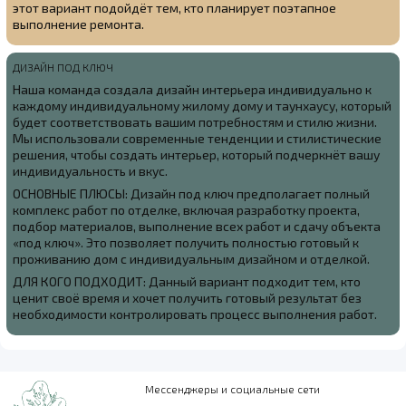
этот вариант подойдёт тем, кто планирует поэтапное
выполнение ремонта.
ДИЗАЙН ПОД КЛЮЧ
Наша команда создала
дизайн интерьера индивидуально к
каждому индивидуальному жилому дому и таунхаусу, который
будет соответствовать вашим потребностям и стилю жизни.
Мы использовали современные тенденции и стилистические
решения, чтобы создать интерьер, который подчеркнёт вашу
индивидуальность и вкус.
ОСНОВНЫЕ ПЛЮСЫ: Дизайн под ключ предполагает полный
комплекс работ по отделке, включая разработку проекта,
подбор материалов, выполнение всех работ и сдачу объекта
«под ключ». Это позволяет получить полностью готовый к
проживанию дом с индивидуальным дизайном и отделкой.
ДЛЯ КОГО ПОДХОДИТ: Данный вариант подходит тем, кто
ценит своё время и хочет получить готовый результат без
необходимости контролировать процесс выполнения работ.
Мессенджеры и социальные сети