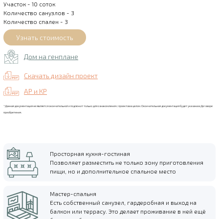
Участок - 10 соток
Количество санузлов - 3
Количество спален - 3
Дом на генплане
Скачать дизайн проект
АР и КР
*Данная документация не является окончательной и подлежит только для ознакомления с проектов в целом. Окончательная документация будет указана в Договоре
приобретения.
Просторная кухня-гостиная
Позволяет разместить не только зону приготовления
пищи, но и дополнительное спальное место
Мастер-спальня
Есть собственный санузел, гардеробная и выход на
балкон или террасу. Это делает проживание в ней ещё