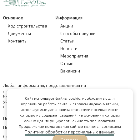
Основное
Информация
Ход строительства
Акции
Документы
Способы покупки
Контакты
Статьи
Новости
Мероприятия
Отзывы
Вакансии
Любая информация, представленная на
данном сайте, носит исключительно
информационный характер и ни при каких
Сайт использует файлы cookie, необходимые для
условиях не является публичной офертой,
корректной работы сайта, и сервисы Яндекс-метрики,
определяемой положениями статьи 437 ГК РФ
используемые для анализа статистики посещаемости,
которые не содержат сведений, на основании которых
Политика обработки персональных данных
можно идентифицировать личность пользователя.
Продолжение пользования сайтом является согласием
Политика конфиденциальности
Политики обработки персональных данных
.
Согласие на обработку персональных данных
Согласен