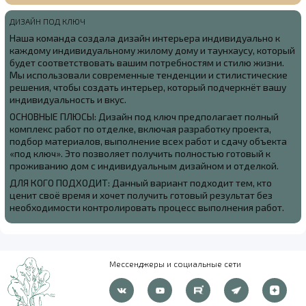
ДИЗАЙН ПОД КЛЮЧ
Наша команда создала
дизайн интерьера индивидуально к
каждому индивидуальному жилому дому и таунхаусу, который
будет соответствовать вашим потребностям и стилю жизни.
Мы использовали современные тенденции и стилистические
решения, чтобы создать интерьер, который подчеркнёт вашу
индивидуальность и вкус.
ОСНОВНЫЕ ПЛЮСЫ: Дизайн под ключ предполагает полный
комплекс работ по отделке, включая разработку проекта,
подбор материалов, выполнение всех работ и сдачу объекта
«под ключ». Это позволяет получить полностью готовый к
проживанию дом с индивидуальным дизайном и отделкой.
ДЛЯ КОГО ПОДХОДИТ: Данный вариант подходит тем, кто
ценит своё время и хочет получить готовый результат без
необходимости контролировать процесс выполнения работ.
Мессенджеры и социальные сети