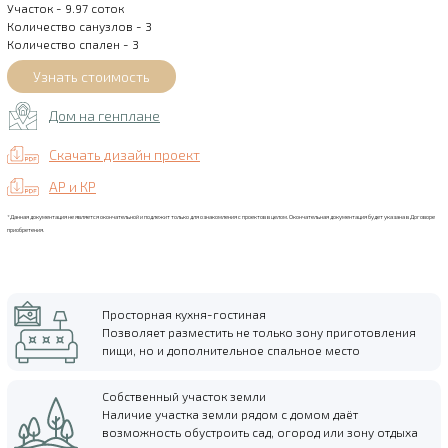
Участок - 9.97 соток
Количество санузлов - 3
Количество спален - 3
Дом на генплане
Скачать дизайн проект
АР и КР
*Данная документация не является окончательной и подлежит только для ознакомления с проектов в целом. Окончательная документация будет указана в Договоре
приобретения.
Просторная кухня-гостиная
Позволяет разместить не только зону приготовления
пищи, но и дополнительное спальное место
Собственный участок земли
Наличие участка земли рядом с домом даёт
возможность обустроить сад, огород или зону отдыха