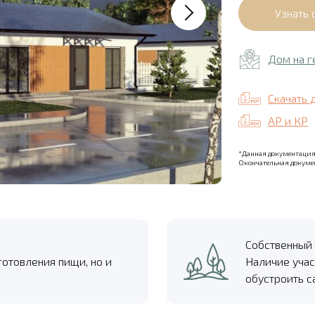
Дом на г
Скачать 
АР и КР
*Данная документация 
Окончательная докумен
Собственный 
готовления пищи, но и
Наличие учас
обустроить с