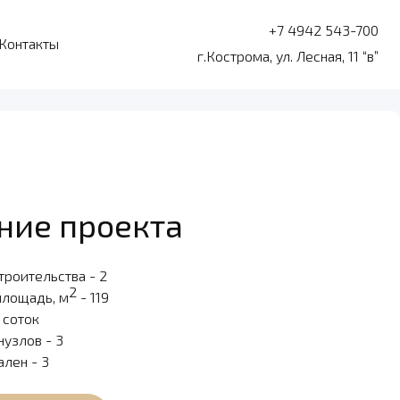
+7 4942 543-700
Контакты
г.Кострома, ул. Лесная, 11 “в”
ние проекта
троительства - 2
2
площадь, м
- 119
9 соток
нузлов - 3
ален - 3