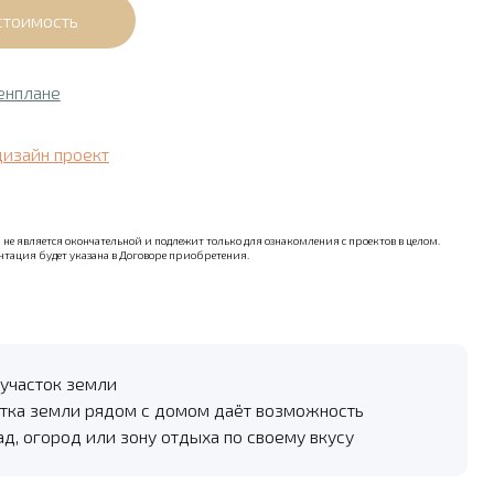
енплане
дизайн проект
не является окончательной и подлежит только для ознакомления с проектов в целом.
тация будет указана в Договоре приобретения.
участок земли
тка земли рядом с домом даёт возможность
ад, огород или зону отдыха по своему вкусу