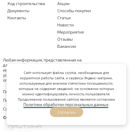
Ход строительства
Акции
Документы
Способы покупки
Контакты
Статьи
Новости
Мероприятия
Отзывы
Вакансии
Любая информация, представленная на
данном сайте, носит исключительно
информационный характер и ни при каких
Сайт использует файлы cookie, необходимые для
условиях не является публичной офертой,
корректной работы сайта, и сервисы Яндекс-метрики,
определяемой положениями статьи 437 ГК РФ
используемые для анализа статистики посещаемости,
которые не содержат сведений, на основании которых
Политика обработки персональных данных
можно идентифицировать личность пользователя.
Продолжение пользования сайтом является согласием
Политика конфиденциальности
Политики обработки персональных данных
.
Согласие на обработку персональных данных
Согласен
© 2026 - сайт поселка "Городец"