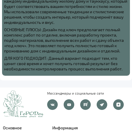
каждому индивидуальному жилому дому и таунхаусу, который
будет соответствовать вашим потребностям и стилю жизни.
Мы использовали современные тенденции и стилистические
решения, чтобы создать интерьер, который подчеркнёт вашу
индивидуальность и вкус.
ОСНОВНЫЕ ПЛЮСЫ: Дизайн под ключ предполагает полный
комплекс работ по отделке, включая разработку проекта,
подбор материалов, выполнение всех работ и сдачу объекта
«под ключ». Это позволяет получить полностью готовый к
проживанию дом с индивидуальным дизайном и отделкой.
ДЛЯ КОГО ПОДХОДИТ: Данный вариант подходит тем, кто
ценит своё время и хочет получить готовый результат без
необходимости контролировать процесс выполнения работ.
Мессенджеры и социальные сети
Основное
Информация