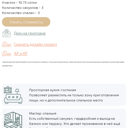
Участок - 10.73 соток
Количество санузлов - 3
Количество спален - 3
Дом на генплане
Скачать дизайн проект
АР и КР
*Данная документация не является окончательной и подлежит только для ознакомления с проектов в целом. Окончательная документация будет указана в Договоре
приобретения.
Просторная кухня-гостиная
Позволяет разместить не только зону приготовления
пищи, но и дополнительное спальное место
Мастер-спальня
Есть собственный санузел, гардеробная и выход на
балкон или террасу. Это делает проживание в ней ещё