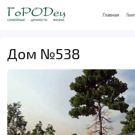
Главная
Ген
Дом №538