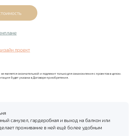
енплане
дизайн проект
не является окончательной и подлежит только для ознакомления с проектов в целом.
тация будет указана в Договоре приобретения.
ьня
нный санузел, гардеробная и выход на балкон или
 делает проживание в ней ещё более удобным