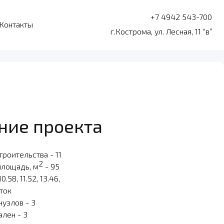
+7 4942 543-700
Контакты
г.Кострома, ул. Лесная, 11 “в”
ние проекта
роительства - 11
2
площадь, м
- 95
10.58, 11.52, 13.46,
оток
нузлов - 3
ален - 3