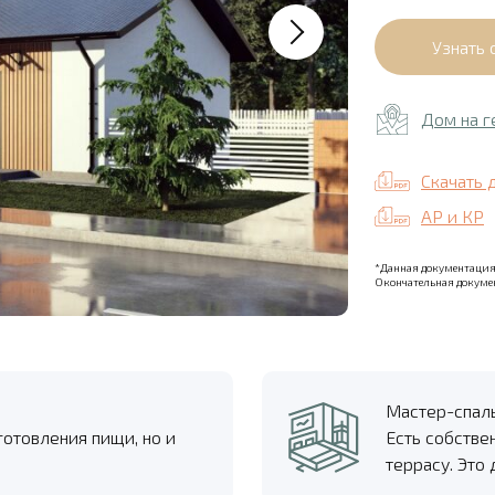
Дом на г
Скачать 
АР и КР
*Данная документация 
Окончательная докумен
Мастер-спал
готовления пищи, но и
Есть собстве
террасу. Это