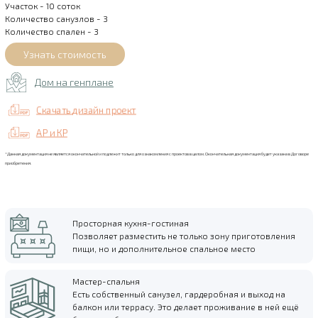
Участок - 10 соток
Количество санузлов - 3
Количество спален - 3
Дом на генплане
Скачать дизайн проект
АР и КР
*Данная документация не является окончательной и подлежит только для ознакомления с проектов в целом. Окончательная документация будет указана в Договоре
приобретения.
Просторная кухня-гостиная
Позволяет разместить не только зону приготовления
пищи, но и дополнительное спальное место
Мастер-спальня
Есть собственный санузел, гардеробная и выход на
балкон или террасу. Это делает проживание в ней ещё