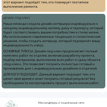
этот вариант подойдёт тем, кто планирует поэтапное
выполнение ремонта.
ДИЗАЙН ПОД КЛЮЧ
Наша команда создала
дизайн интерьера индивидуально к
каждому индивидуальному жилому дому и таунхаусу, который
будет соответствовать вашим потребностям и стилю жизни.
Мы использовали современные тенденции и стилистические
решения, чтобы создать интерьер, который подчеркнёт вашу
индивидуальность и вкус.
ОСНОВНЫЕ ПЛЮСЫ: Дизайн под ключ предполагает полный
комплекс работ по отделке, включая разработку проекта,
подбор материалов, выполнение всех работ и сдачу объекта
«под ключ». Это позволяет получить полностью готовый к
проживанию дом с индивидуальным дизайном и отделкой.
ДЛЯ КОГО ПОДХОДИТ: Данный вариант подходит тем, кто
ценит своё время и хочет получить готовый результат без
необходимости контролировать процесс выполнения работ.
Мессенджеры и социальные сети