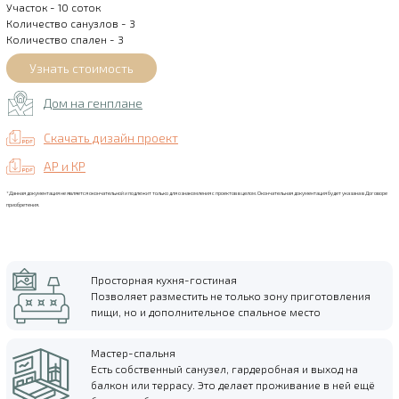
Участок - 10 соток
Количество санузлов - 3
Количество спален - 3
Дом на генплане
Скачать дизайн проект
АР и КР
*Данная документация не является окончательной и подлежит только для ознакомления с проектов в целом. Окончательная документация будет указана в Договоре
приобретения.
Просторная кухня-гостиная
Позволяет разместить не только зону приготовления
пищи, но и дополнительное спальное место
Мастер-спальня
Есть собственный санузел, гардеробная и выход на
балкон или террасу. Это делает проживание в ней ещё