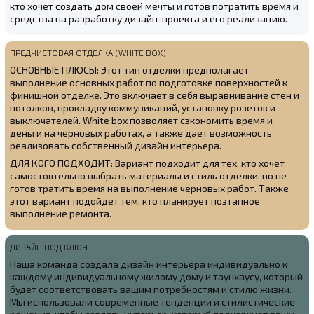
кто хочет создать дом своей мечты и готов потратить время и
средства на разработку дизайн-проекта и его реализацию.
ПРЕДЧИСТОВАЯ ОТДЕЛКА (WHITE BOX)
ОСНОВНЫЕ ПЛЮСЫ: Этот тип отделки предполагает
выполнение основных работ по подготовке поверхностей к
финишной отделке. Это включает в себя выравнивание стен и
потолков, прокладку коммуникаций, установку розеток и
выключателей. White box позволяет сэкономить время и
деньги на черновых работах, а также даёт возможность
реализовать собственный дизайн интерьера.
ДЛЯ КОГО ПОДХОДИТ: Вариант подходит для тех, кто хочет
самостоятельно выбрать материалы и стиль отделки, но не
готов тратить время на выполнение черновых работ. Также
этот вариант подойдёт тем, кто планирует поэтапное
выполнение ремонта.
ДИЗАЙН ПОД КЛЮЧ
Наша команда создала
дизайн интерьера индивидуально к
каждому индивидуальному жилому дому и таунхаусу, который
будет соответствовать вашим потребностям и стилю жизни.
Мы использовали современные тенденции и стилистические