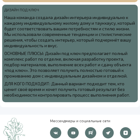
ДИЗАЙН ПОД КЛЮЧ
Наша команда создала
дизайн интерьера индивидуально к
каждому индивидуальному жилому дому и таунхаусу, который
будет соответствовать вашим потребностям и стилю жизни.
Мы использовали современные тенденции и стилистические
решения, чтобы создать интерьер, который подчеркнёт вашу
индивидуальность и вкус.
ОСНОВНЫЕ ПЛЮСЫ: Дизайн под ключ предполагает полный
комплекс работ по отделке, включая разработку проекта,
подбор материалов, выполнение всех работ и сдачу объекта
«под ключ». Это позволяет получить полностью готовый к
проживанию дом с индивидуальным дизайном и отделкой.
ДЛЯ КОГО ПОДХОДИТ: Данный вариант подходит тем, кто
ценит своё время и хочет получить готовый результат без
необходимости контролировать процесс выполнения работ.
Мессенджеры и социальные сети