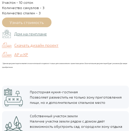
Участок - 10 соток
Количество санузлов - 3
Количество спален - 3
Дом на генплане
Скачать дизайн проект
АР и КР
*Данная документация не является окончательной и подлежит только для ознакомления с проектов в целом. Окончательная документация будет указана в Договоре
приобретения.
Просторная кухня-гостиная
Позволяет разместить не только зону приготовления
пищи, но и дополнительное спальное место
Собственный участок земли
Наличие участка земли рядом с домом даёт
возможность обустроить сад, огород или зону отдыха