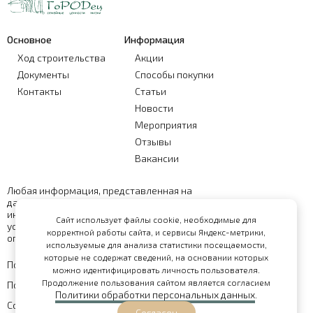
Основное
Информация
Ход строительства
Акции
Документы
Способы покупки
Контакты
Статьи
Новости
Мероприятия
Отзывы
Вакансии
Любая информация, представленная на
данном сайте, носит исключительно
информационный характер и ни при каких
Сайт использует файлы cookie, необходимые для
условиях не является публичной офертой,
корректной работы сайта, и сервисы Яндекс-метрики,
определяемой положениями статьи 437 ГК РФ
используемые для анализа статистики посещаемости,
которые не содержат сведений, на основании которых
Политика обработки персональных данных
можно идентифицировать личность пользователя.
Продолжение пользования сайтом является согласием
Политика конфиденциальности
Политики обработки персональных данных
.
Согласие на обработку персональных данных
Согласен