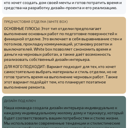
кто хочет создать дом своей мечты и готов потратить время и
средства на разработку дизайн-проекта и его реализацию.
ПРЕДЧИСТОВАЯ ОТДЕЛКА (WHITE BOX)
ОСНОВНЫЕ ПЛЮСЫ: Этот тип отделки предполагает
выполнение основных работ по подготовке поверхностей к
финишной отделке. Это включает в себя выравнивание стен и
потолков, прокладку коммуникаций, установку розеток и
выключателей. White box позволяет сэкономить время и
деньги на черновых работах, а также даёт возможность
реализовать собственный дизайн интерьера.
ДЛЯ КОГО ПОДХОДИТ: Вариант подходит для тех, кто хочет
самостоятельно выбрать материалы и стиль отделки, но не
готов тратить время на выполнение черновых работ. Также
этот вариант подойдёт тем, кто планирует поэтапное
выполнение ремонта.
ДИЗАЙН ПОД КЛЮЧ
Наша команда создала
дизайн интерьера индивидуально к
каждому индивидуальному жилому дому и таунхаусу, который
будет соответствовать вашим потребностям и стилю жизни.
Мы использовали современные тенденции и стилистические