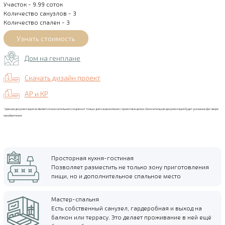
Участок - 9.99 соток
Количество санузлов - 3
Количество спален - 3
Дом на генплане
Скачать дизайн проект
АР и КР
*Данная документация не является окончательной и подлежит только для ознакомления с проектов в целом. Окончательная документация будет указана в Договоре
приобретения.
Просторная кухня-гостиная
Позволяет разместить не только зону приготовления
пищи, но и дополнительное спальное место
Мастер-спальня
Есть собственный санузел, гардеробная и выход на
балкон или террасу. Это делает проживание в ней ещё