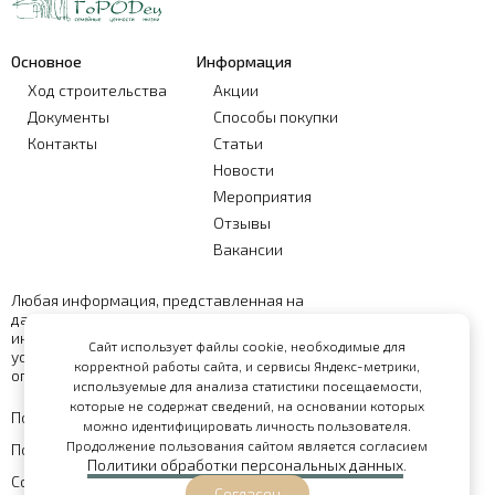
Основное
Информация
Ход строительства
Акции
Документы
Способы покупки
Контакты
Статьи
Новости
Мероприятия
Отзывы
Вакансии
Любая информация, представленная на
данном сайте, носит исключительно
информационный характер и ни при каких
Сайт использует файлы cookie, необходимые для
условиях не является публичной офертой,
корректной работы сайта, и сервисы Яндекс-метрики,
определяемой положениями статьи 437 ГК РФ
используемые для анализа статистики посещаемости,
которые не содержат сведений, на основании которых
Политика обработки персональных данных
можно идентифицировать личность пользователя.
Продолжение пользования сайтом является согласием
Политика конфиденциальности
Политики обработки персональных данных
.
Согласие на обработку персональных данных
Согласен