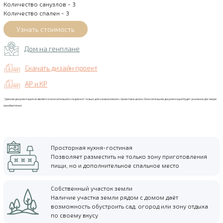
Количество санузлов - 3
Количество спален - 3
Дом на генплане
Скачать дизайн проект
АР и КР
*Данная документация не является окончательной и подлежит только для ознакомления с проектов в целом. Окончательная документация будет указана в Договоре
приобретения.
Просторная кухня-гостиная
Позволяет разместить не только зону приготовления
пищи, но и дополнительное спальное место
Собственный участок земли
Наличие участка земли рядом с домом даёт
возможность обустроить сад, огород или зону отдыха
по своему вкусу