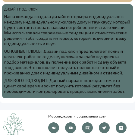
ДИЗАЙН ПОД КЛЮЧ
Наша команда создала
дизайн интерьера индивидуально к
каждому индивидуальному жилому дому и таунхаусу, который
будет соответствовать вашим потребностям и стилю жизни.
Мы использовали современные тенденции и стилистические
решения, чтобы создать интерьер, который подчеркнёт вашу
индивидуальность и вкус.
ОСНОВНЫЕ ПЛЮСЫ: Дизайн под ключ предполагает полный
комплекс работ по отделке, включая разработку проекта,
подбор материалов, выполнение всех работ и сдачу объекта
«под ключ». Это позволяет получить полностью готовый к
проживанию дом с индивидуальным дизайном и отделкой.
ДЛЯ КОГО ПОДХОДИТ: Данный вариант подходит тем, кто
ценит своё время и хочет получить готовый результат без
необходимости контролировать процесс выполнения работ.
Мессенджеры и социальные сети