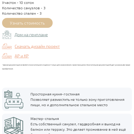
Участок - 10 соток
Количество санузлов - 3
Количество спален - 3
Дом на генплане
Скачать дизайн проект
АР и КР
*Данная документация не является окончательной и подлежит только для ознакомления с проектов в целом. Окончательная документация будет указана в Договоре
приобретения.
Просторная кухня-гостиная
Позволяет разместить не только зону приготовления
пищи, но и дополнительное спальное место
Мастер-спальня
Есть собственный санузел, гардеробная и выход на
балкон или террасу. Это делает проживание в ней ещё