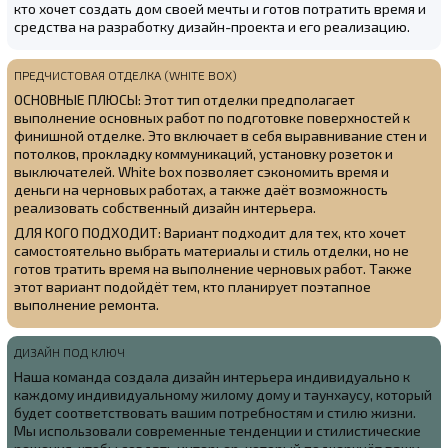
кто хочет создать дом своей мечты и готов потратить время и
средства на разработку дизайн-проекта и его реализацию.
ПРЕДЧИСТОВАЯ ОТДЕЛКА (WHITE BOX)
ОСНОВНЫЕ ПЛЮСЫ: Этот тип отделки предполагает
выполнение основных работ по подготовке поверхностей к
финишной отделке. Это включает в себя выравнивание стен и
потолков, прокладку коммуникаций, установку розеток и
выключателей. White box позволяет сэкономить время и
деньги на черновых работах, а также даёт возможность
реализовать собственный дизайн интерьера.
ДЛЯ КОГО ПОДХОДИТ: Вариант подходит для тех, кто хочет
самостоятельно выбрать материалы и стиль отделки, но не
готов тратить время на выполнение черновых работ. Также
этот вариант подойдёт тем, кто планирует поэтапное
выполнение ремонта.
ДИЗАЙН ПОД КЛЮЧ
Наша команда создала
дизайн интерьера индивидуально к
каждому индивидуальному жилому дому и таунхаусу, который
будет соответствовать вашим потребностям и стилю жизни.
Мы использовали современные тенденции и стилистические