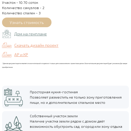
Участок - 10.70 соток
Количество санузлов - 2
Количество спален - 3
Дом на генплане
Скачать дизайн проект
АР и КР
*Данная документация не является окончательной и подлежит только для ознакомления с проектов в целом. Окончательная документация будет указана в Договоре
приобретения.
Просторная кухня-гостиная
Позволяет разместить не только зону приготовления
пищи, но и дополнительное спальное место
Собственный участок земли
Наличие участка земли рядом с домом даёт
возможность обустроить сад, огород или зону отдыха