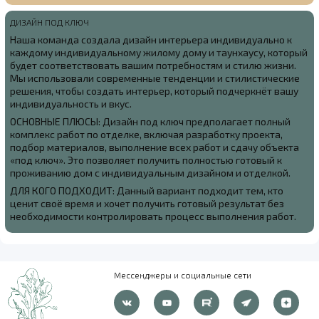
ДИЗАЙН ПОД КЛЮЧ
Наша команда создала
дизайн интерьера индивидуально к
каждому индивидуальному жилому дому и таунхаусу, который
будет соответствовать вашим потребностям и стилю жизни.
Мы использовали современные тенденции и стилистические
решения, чтобы создать интерьер, который подчеркнёт вашу
индивидуальность и вкус.
ОСНОВНЫЕ ПЛЮСЫ: Дизайн под ключ предполагает полный
комплекс работ по отделке, включая разработку проекта,
подбор материалов, выполнение всех работ и сдачу объекта
«под ключ». Это позволяет получить полностью готовый к
проживанию дом с индивидуальным дизайном и отделкой.
ДЛЯ КОГО ПОДХОДИТ: Данный вариант подходит тем, кто
ценит своё время и хочет получить готовый результат без
необходимости контролировать процесс выполнения работ.
Мессенджеры и социальные сети