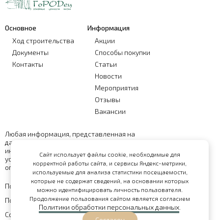
Основное
Информация
Ход строительства
Акции
Документы
Способы покупки
Контакты
Статьи
Новости
Мероприятия
Отзывы
Вакансии
Любая информация, представленная на
данном сайте, носит исключительно
информационный характер и ни при каких
Сайт использует файлы cookie, необходимые для
условиях не является публичной офертой,
корректной работы сайта, и сервисы Яндекс-метрики,
определяемой положениями статьи 437 ГК РФ
используемые для анализа статистики посещаемости,
которые не содержат сведений, на основании которых
Политика обработки персональных данных
можно идентифицировать личность пользователя.
Продолжение пользования сайтом является согласием
Политика конфиденциальности
Политики обработки персональных данных
.
Согласие на обработку персональных данных
Согласен