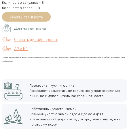
Количество санузлов - 3
Количество спален - 3
Дом на генплане
Скачать дизайн проект
АР и КР
*Данная документация не является окончательной и подлежит только для ознакомления с проектов в целом. Окончательная документация будет указана в Договоре
приобретения.
Просторная кухня-гостиная
Позволяет разместить не только зону приготовления
пищи, но и дополнительное спальное место
Собственный участок земли
Наличие участка земли рядом с домом даёт
возможность обустроить сад, огород или зону отдыха
по своему вкусу