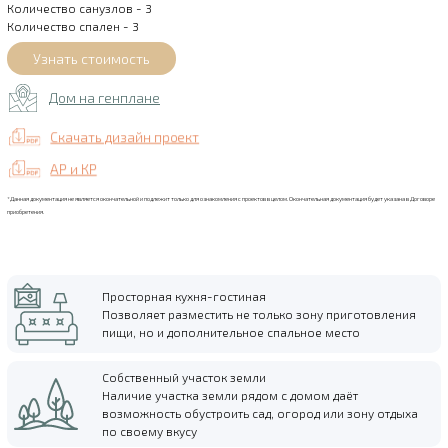
Количество санузлов - 3
Количество спален - 3
Дом на генплане
Скачать дизайн проект
АР и КР
*Данная документация не является окончательной и подлежит только для ознакомления с проектов в целом. Окончательная документация будет указана в Договоре
приобретения.
Просторная кухня-гостиная
Позволяет разместить не только зону приготовления
пищи, но и дополнительное спальное место
Собственный участок земли
Наличие участка земли рядом с домом даёт
возможность обустроить сад, огород или зону отдыха
по своему вкусу