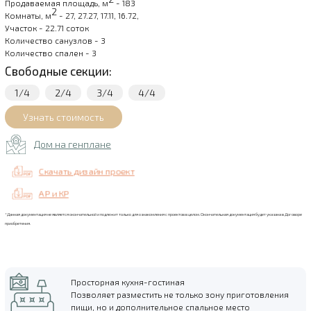
Продаваемая площадь, м
- 183
2
Комнаты, м
- 27, 27.27, 17.11, 16.72,
Участок - 22.71 соток
Количество санузлов - 3
Количество спален - 3
Свободные секции:
1/4
2/4
3/4
4/4
Дом на генплане
Скачать дизайн проект
АР и КР
*Данная документация не является окончательной и подлежит только для ознакомления с проектов в целом. Окончательная документация будет указана в Договоре
приобретения.
Просторная кухня-гостиная
Позволяет разместить не только зону приготовления
пищи, но и дополнительное спальное место