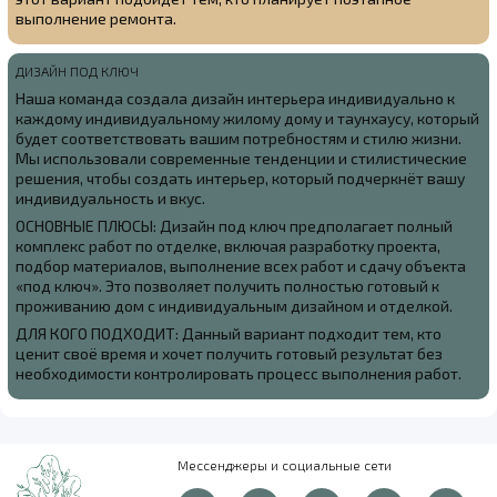
выполнение ремонта.
ДИЗАЙН ПОД КЛЮЧ
Наша команда создала
дизайн интерьера индивидуально к
каждому индивидуальному жилому дому и таунхаусу, который
будет соответствовать вашим потребностям и стилю жизни.
Мы использовали современные тенденции и стилистические
решения, чтобы создать интерьер, который подчеркнёт вашу
индивидуальность и вкус.
ОСНОВНЫЕ ПЛЮСЫ: Дизайн под ключ предполагает полный
комплекс работ по отделке, включая разработку проекта,
подбор материалов, выполнение всех работ и сдачу объекта
«под ключ». Это позволяет получить полностью готовый к
проживанию дом с индивидуальным дизайном и отделкой.
ДЛЯ КОГО ПОДХОДИТ: Данный вариант подходит тем, кто
ценит своё время и хочет получить готовый результат без
необходимости контролировать процесс выполнения работ.
Мессенджеры и социальные сети