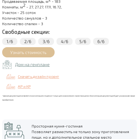
Продаваемая площадь, м
- 183
2
Комнаты, м
- 27, 27.27, 17.11, 16.72,
Участок - 25 соток
Количество санузлов - 3
Количество спален - 3
Свободные секции:
1/6
2/6
3/6
4/6
5/6
6/6
Дом на генплане
Скачать дизайн проект
АР и КР
*Данная документация не является окончательной и подлежит только для ознакомления с проектов в целом. Окончательная документация будет указана в Договоре
приобретения.
Просторная кухня-гостиная
Позволяет разместить не только зону приготовления
пищи, но и дополнительное спальное место