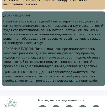
выполнение ремонта.
ДИЗАЙН ПОД КЛЮЧ
Наша команда создала
дизайн интерьера индивидуально к
каждому индивидуальному жилому дому и таунхаусу, который
будет соответствовать вашим потребностям и стилю жизни.
Мы использовали современные тенденции и стилистические
решения, чтобы создать интерьер, который подчеркнёт вашу
индивидуальность и вкус.
ОСНОВНЫЕ ПЛЮСЫ: Дизайн под ключ предполагает полный
комплекс работ по отделке, включая разработку проекта,
подбор материалов, выполнение всех работ и сдачу объекта
«под ключ». Это позволяет получить полностью готовый к
проживанию дом с индивидуальным дизайном и отделкой.
ДЛЯ КОГО ПОДХОДИТ: Данный вариант подходит тем, кто
ценит своё время и хочет получить готовый результат без
необходимости контролировать процесс выполнения работ.
Мессенджеры и социальные сети