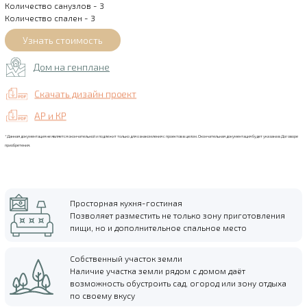
Количество санузлов - 3
Количество спален - 3
Дом на генплане
Скачать дизайн проект
АР и КР
*Данная документация не является окончательной и подлежит только для ознакомления с проектов в целом. Окончательная документация будет указана в Договоре
приобретения.
Просторная кухня-гостиная
Позволяет разместить не только зону приготовления
пищи, но и дополнительное спальное место
Собственный участок земли
Наличие участка земли рядом с домом даёт
возможность обустроить сад, огород или зону отдыха
по своему вкусу