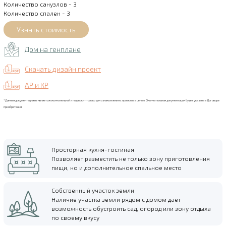
Количество санузлов - 3
Количество спален - 3
Дом на генплане
Скачать дизайн проект
АР и КР
*Данная документация не является окончательной и подлежит только для ознакомления с проектов в целом. Окончательная документация будет указана в Договоре
приобретения.
Просторная кухня-гостиная
Позволяет разместить не только зону приготовления
пищи, но и дополнительное спальное место
Собственный участок земли
Наличие участка земли рядом с домом даёт
возможность обустроить сад, огород или зону отдыха
по своему вкусу