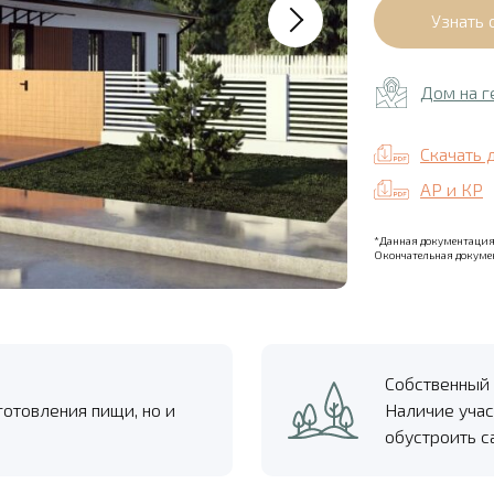
Дом на г
Скачать 
АР и КР
*Данная документация 
Окончательная докумен
Собственный 
готовления пищи, но и
Наличие учас
обустроить с