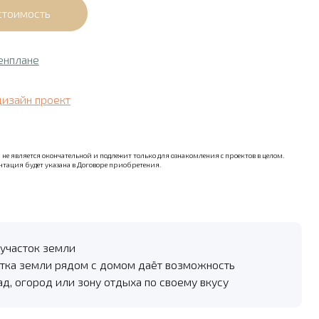
енплане
дизайн проект
не является окончательной и подлежит только для ознакомления с проектов в целом.
тация будет указана в Договоре приобретения.
участок земли
тка земли рядом с домом даёт возможность
ад, огород или зону отдыха по своему вкусу