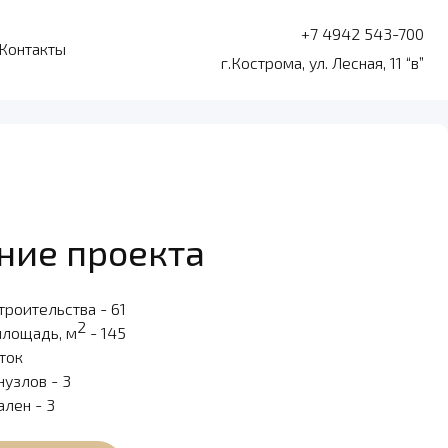
+7 4942 543-700
Контакты
г.Кострома, ул. Лесная, 11 “в”
ние проекта
троительства - 61
2
площадь, м
- 145
оток
нузлов - 3
ален - 3