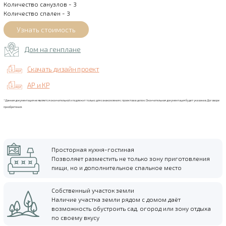
Количество санузлов - 3
Количество спален - 3
Дом на генплане
Скачать дизайн проект
АР и КР
*Данная документация не является окончательной и подлежит только для ознакомления с проектов в целом. Окончательная документация будет указана в Договоре
приобретения.
Просторная кухня-гостиная
Позволяет разместить не только зону приготовления
пищи, но и дополнительное спальное место
Собственный участок земли
Наличие участка земли рядом с домом даёт
возможность обустроить сад, огород или зону отдыха
по своему вкусу