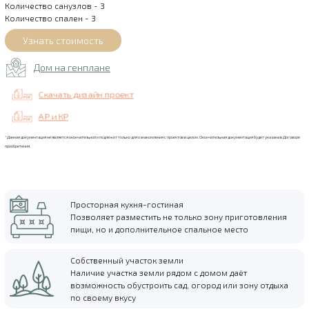
Количество санузлов - 3
Количество спален - 3
Дом на генплане
Скачать дизайн проект
АР и КР
*Данная документация не является окончательной и подлежит только для ознакомления с проектов в целом. Окончательная документация будет указана в Договоре
приобретения.
Просторная кухня-гостиная
Позволяет разместить не только зону приготовления
пищи, но и дополнительное спальное место
Собственный участок земли
Наличие участка земли рядом с домом даёт
возможность обустроить сад, огород или зону отдыха
по своему вкусу