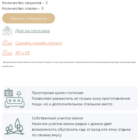
Количество санузлов - 3
Количество спален - 3
Дом на генплане
Скачать дизайн проект
АР и КР
*Данная документация не является окончательной и подлежит только для ознакомления с проектов в целом. Окончательная документация будет указана в Договоре
приобретения.
Просторная кухня-гостиная
Позволяет разместить не только зону приготовления
пищи, но и дополнительное спальное место
Собственный участок земли
Наличие участка земли рядом с домом даёт
возможность обустроить сад, огород или зону отдыха
по своему вкусу