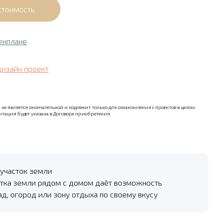
енплане
дизайн проект
не является окончательной и подлежит только для ознакомления с проектов в целом.
тация будет указана в Договоре приобретения.
участок земли
тка земли рядом с домом даёт возможность
ад, огород или зону отдыха по своему вкусу