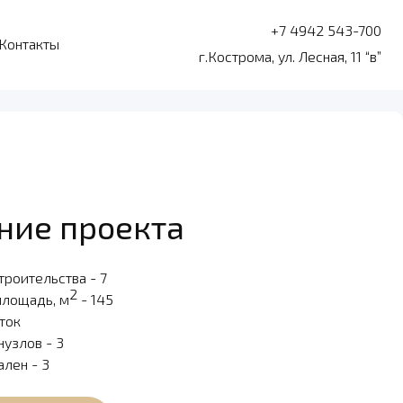
+7 4942 543-700
Контакты
г.Кострома, ул. Лесная, 11 “в”
ние проекта
троительства - 7
2
площадь, м
- 145
оток
нузлов - 3
ален - 3