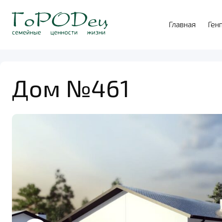
Главная
Ген
Дом №461