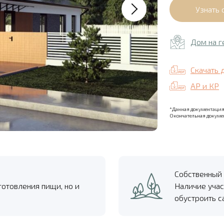
Дом на г
Скачать 
АР и КР
*Данная документация 
Окончательная докумен
Собственный 
готовления пищи, но и
Наличие учас
обустроить с