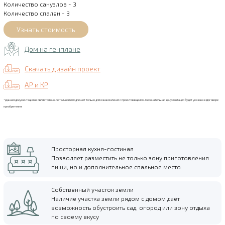
Количество санузлов - 3
Количество спален - 3
Дом на генплане
Скачать дизайн проект
АР и КР
*Данная документация не является окончательной и подлежит только для ознакомления с проектов в целом. Окончательная документация будет указана в Договоре
приобретения.
Просторная кухня-гостиная
Позволяет разместить не только зону приготовления
пищи, но и дополнительное спальное место
Собственный участок земли
Наличие участка земли рядом с домом даёт
возможность обустроить сад, огород или зону отдыха
по своему вкусу