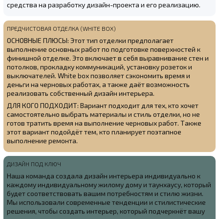
средства на разработку дизайн-проекта и его реализацию.
ПРЕДЧИСТОВАЯ ОТДЕЛКА (WHITE BOX)
ОСНОВНЫЕ ПЛЮСЫ: Этот тип отделки предполагает
выполнение основных работ по подготовке поверхностей к
финишной отделке. Это включает в себя выравнивание стен и
потолков, прокладку коммуникаций, установку розеток и
выключателей. White box позволяет сэкономить время и
деньги на черновых работах, а также даёт возможность
реализовать собственный дизайн интерьера.
ДЛЯ КОГО ПОДХОДИТ: Вариант подходит для тех, кто хочет
самостоятельно выбрать материалы и стиль отделки, но не
готов тратить время на выполнение черновых работ. Также
этот вариант подойдёт тем, кто планирует поэтапное
выполнение ремонта.
ДИЗАЙН ПОД КЛЮЧ
Наша команда создала
дизайн интерьера индивидуально к
каждому индивидуальному жилому дому и таунхаусу, который
будет соответствовать вашим потребностям и стилю жизни.
Мы использовали современные тенденции и стилистические
решения, чтобы создать интерьер, который подчеркнёт вашу