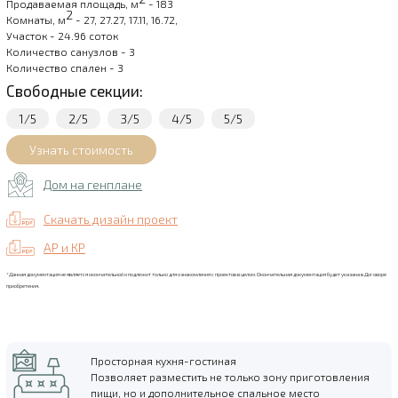
Продаваемая площадь, м
- 183
2
Комнаты, м
- 27, 27.27, 17.11, 16.72,
Участок - 24.96 соток
Количество санузлов - 3
Количество спален - 3
Свободные секции:
1/5
2/5
3/5
4/5
5/5
Дом на генплане
Скачать дизайн проект
АР и КР
*Данная документация не является окончательной и подлежит только для ознакомления с проектов в целом. Окончательная документация будет указана в Договоре
приобретения.
Просторная кухня-гостиная
Позволяет разместить не только зону приготовления
пищи, но и дополнительное спальное место