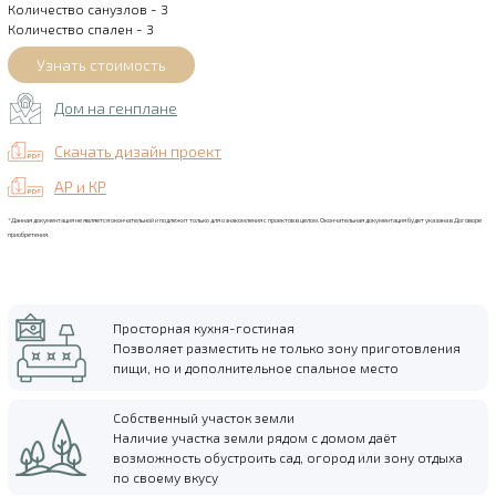
Количество санузлов - 3
Количество спален - 3
Дом на генплане
Скачать дизайн проект
АР и КР
*Данная документация не является окончательной и подлежит только для ознакомления с проектов в целом. Окончательная документация будет указана в Договоре
приобретения.
Просторная кухня-гостиная
Позволяет разместить не только зону приготовления
пищи, но и дополнительное спальное место
Собственный участок земли
Наличие участка земли рядом с домом даёт
возможность обустроить сад, огород или зону отдыха
по своему вкусу