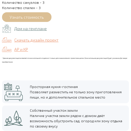
Количество санузлов - 3
Количество спален - 3
Дом на генплане
Скачать дизайн проект
АР и КР
*Данная документация не является окончательной и подлежит только для ознакомления с проектов в целом. Окончательная документация будет указана в Договоре
приобретения.
Просторная кухня-гостиная
Позволяет разместить не только зону приготовления
пищи, но и дополнительное спальное место
Собственный участок земли
Наличие участка земли рядом с домом даёт
возможность обустроить сад, огород или зону отдыха
по своему вкусу