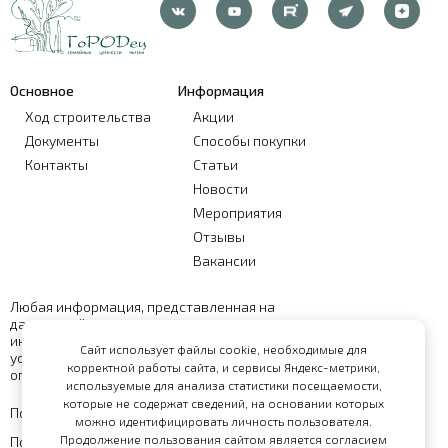
Основное
Информация
Ход строительства
Акции
Документы
Способы покупки
Контакты
Статьи
Новости
Мероприятия
Отзывы
Вакансии
Любая информация, представленная на
данном сайте, носит исключительно
информационный характер и ни при каких
Сайт использует файлы cookie, необходимые для
условиях не является публичной офертой,
корректной работы сайта, и сервисы Яндекс-метрики,
определяемой положениями статьи 437 ГК РФ
используемые для анализа статистики посещаемости,
которые не содержат сведений, на основании которых
Политика обработки персональных данных
можно идентифицировать личность пользователя.
Продолжение пользования сайтом является согласием
Политика конфиденциальности