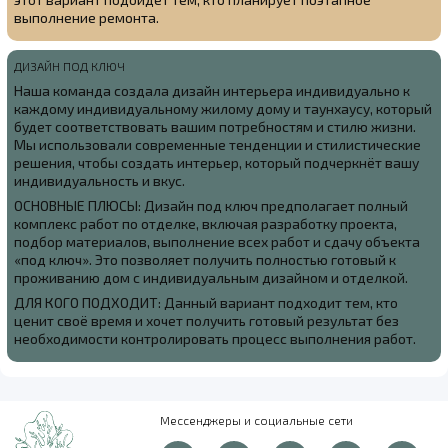
выполнение ремонта.
ДИЗАЙН ПОД КЛЮЧ
Наша команда создала
дизайн интерьера индивидуально к
каждому индивидуальному жилому дому и таунхаусу, который
будет соответствовать вашим потребностям и стилю жизни.
Мы использовали современные тенденции и стилистические
решения, чтобы создать интерьер, который подчеркнёт вашу
индивидуальность и вкус.
ОСНОВНЫЕ ПЛЮСЫ: Дизайн под ключ предполагает полный
комплекс работ по отделке, включая разработку проекта,
подбор материалов, выполнение всех работ и сдачу объекта
«под ключ». Это позволяет получить полностью готовый к
проживанию дом с индивидуальным дизайном и отделкой.
ДЛЯ КОГО ПОДХОДИТ: Данный вариант подходит тем, кто
ценит своё время и хочет получить готовый результат без
необходимости контролировать процесс выполнения работ.
Мессенджеры и социальные сети