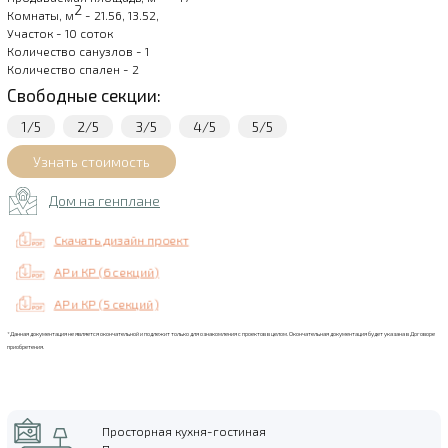
2
Комнаты, м
- 21.56, 13.52,
Участок - 10 соток
Количество санузлов - 1
Количество спален - 2
Свободные секции:
1/5
2/5
3/5
4/5
5/5
Дом на генплане
Скачать дизайн проект
АР и КР (6 секций)
АР и КР (5 секций)
*Данная документация не является окончательной и подлежит только для ознакомления с проектов в целом. Окончательная документация будет указана в Договоре
приобретения.
Просторная кухня-гостиная