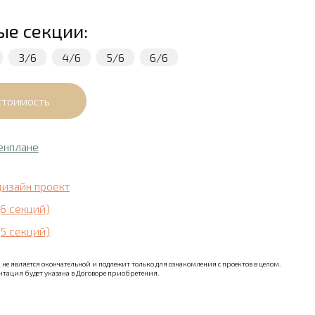
ые секции:
3/6
4/6
5/6
6/6
енплане
дизайн проект
(6 секций)
(5 секций)
не является окончательной и подлежит только для ознакомления с проектов в целом.
тация будет указана в Договоре приобретения.