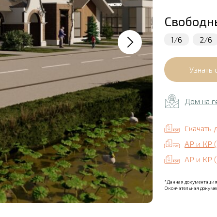
Свободн
1/6
2/6
Дом на г
Скачать 
АР и КР 
АР и КР 
*Данная документация 
Окончательная докумен