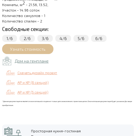
2
Комнаты, м
- 21.56, 13.52,
Участок - 14.96 соток
Количество санузлов - 1
Количество спален - 2
Свободные секции:
1/6
2/6
3/6
4/6
5/6
6/6
Дом на генплане
Скачать дизайн проект
АР и КР (6 секций)
АР и КР (5 секций)
*Данная документация не является окончательной и подлежит только для ознакомления с проектов в целом. Окончательная документация будет указана в Договоре
приобретения.
Просторная кухня-гостиная