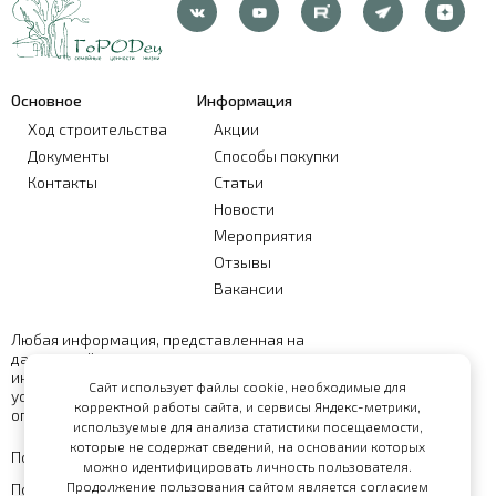
Основное
Информация
Ход строительства
Акции
Документы
Способы покупки
Контакты
Статьи
Новости
Мероприятия
Отзывы
Вакансии
Любая информация, представленная на
данном сайте, носит исключительно
информационный характер и ни при каких
Сайт использует файлы cookie, необходимые для
условиях не является публичной офертой,
корректной работы сайта, и сервисы Яндекс-метрики,
определяемой положениями статьи 437 ГК РФ
используемые для анализа статистики посещаемости,
которые не содержат сведений, на основании которых
Политика обработки персональных данных
можно идентифицировать личность пользователя.
Продолжение пользования сайтом является согласием
Политика конфиденциальности