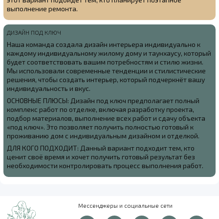
выполнение ремонта.
ДИЗАЙН ПОД КЛЮЧ
Наша команда создала
дизайн интерьера индивидуально к
каждому индивидуальному жилому дому и таунхаусу, который
будет соответствовать вашим потребностям и стилю жизни.
Мы использовали современные тенденции и стилистические
решения, чтобы создать интерьер, который подчеркнёт вашу
индивидуальность и вкус.
ОСНОВНЫЕ ПЛЮСЫ: Дизайн под ключ предполагает полный
комплекс работ по отделке, включая разработку проекта,
подбор материалов, выполнение всех работ и сдачу объекта
«под ключ». Это позволяет получить полностью готовый к
проживанию дом с индивидуальным дизайном и отделкой.
ДЛЯ КОГО ПОДХОДИТ: Данный вариант подходит тем, кто
ценит своё время и хочет получить готовый результат без
необходимости контролировать процесс выполнения работ.
Мессенджеры и социальные сети